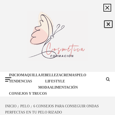
Saltar
al
contenido
FORMACIÓN
BLOG DE BELLEZA Y MAQUILLAJE
INICIO
MAQUILLAJE
BELLEZA
CREMAS
PELO
COSMÉTICA
TENDENCIAS
LIFESTYLE
MODA
ALIMENTACIÓN
CONSEJOS Y TRUCOS
INICIO
PELO
6 CONSEJOS PARA CONSEGUIR ONDAS
PERFECTAS EN TU PELO RIZADO