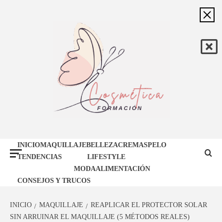
Saltar
al
contenido
FORMACIÓN
BLOG DE BELLEZA Y MAQUILLAJE
INICIO
MAQUILLAJE
BELLEZA
CREMAS
PELO
COSMÉTICA
TENDENCIAS
LIFESTYLE
MODA
ALIMENTACIÓN
CONSEJOS Y TRUCOS
INICIO
MAQUILLAJE
REAPLICAR EL PROTECTOR SOLAR
SIN ARRUINAR EL MAQUILLAJE (5 MÉTODOS REALES)