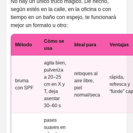
No hay un único truco mágico. De hecho,
según estés en la calle, en la oficina o con
tiempo en un baño con espejo, te funcionará
mejor un formato u otro:
Cómo se
Método
Ideal para
Ventajas
usa
agita bien,
pulveriza
retoques al
a 20–25
rápida,
bruma
aire libre,
cm en X y
refresca y
con SPF
piel
T, deja
“funde” ca
normal/seca
asentar
30–60 s
pases
suaves en