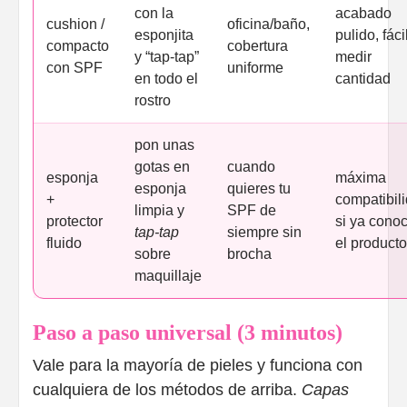
con la
acabado
cushion /
oficina/baño,
esponjita
pulido, fáci
compacto
cobertura
y “tap-tap”
medir
con SPF
uniforme
en todo el
cantidad
rostro
pon unas
gotas en
cuando
esponja
máxima
esponja
quieres tu
+
compatibil
limpia y
SPF de
protector
si ya cono
tap-tap
siempre sin
fluido
el producto
sobre
brocha
maquillaje
Paso a paso universal (3 minutos)
Vale para la mayoría de pieles y funciona con
cualquiera de los métodos de arriba.
Capas