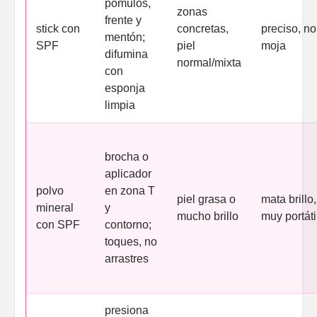
pómulos,
zonas
frente y
stick con
concretas,
preciso, no
mentón;
SPF
piel
moja
difumina
normal/mixta
con
esponja
limpia
brocha o
aplicador
polvo
en zona T
piel grasa o
mata brillo,
mineral
y
mucho brillo
muy portáti
con SPF
contorno;
toques, no
arrastres
presiona