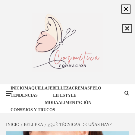
Saltar
al
contenido
FORMACIÓN
BLOG DE BELLEZA Y MAQUILLAJE
INICIO
MAQUILLAJE
BELLEZA
CREMAS
PELO
COSMÉTICA
TENDENCIAS
LIFESTYLE
MODA
ALIMENTACIÓN
CONSEJOS Y TRUCOS
INICIO
BELLEZA
¿QUÉ TÉCNICAS DE UÑAS HAY?