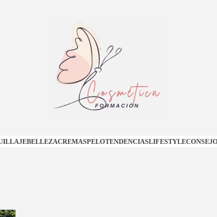
ORMACI
ILLAJE
BELLEZA
CREMAS
PELO
TENDENCIAS
LIFESTYLE
CONSEJO
OSMÉTI