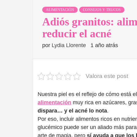
ALIMENTACIÓN
CONSEJOS Y TRUCOS
Adiós granitos: ali
reducir el acné
por
Lydia Llorente
1 año atrás
Valora este post
Nuestra piel es el reflejo de cómo está 
alimentación
muy rica en azúcares, gra
dispara… y el acné lo nota
.
Por eso, incluir alimentos ricos en nutrie
glucémico puede ser un aliado más para m
arte de magia, pero
sí ayuda a que los